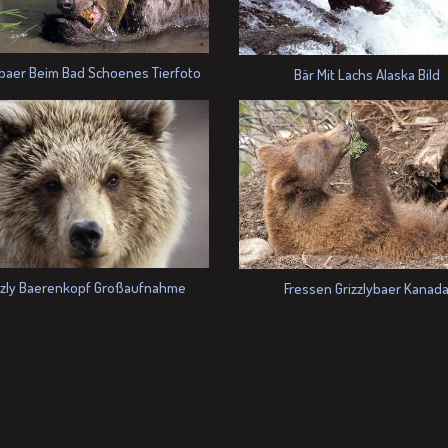
baer Beim Bad Schoenes Tierfoto
Bär Mit Lachs Alaska Bild
zzly Baerenkopf Großaufnahme
Fressen Grizzlybaer Kanad