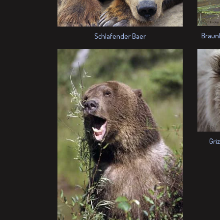
Braun
Schlafender Baer
Gri