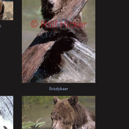
i
Grizzlybaer