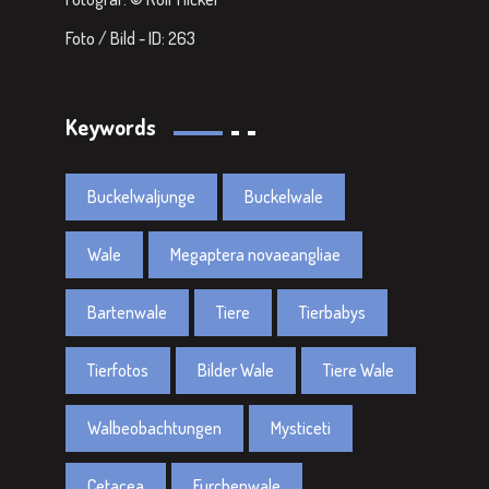
Foto / Bild - ID: 263
Keywords
Buckelwaljunge
Buckelwale
Wale
Megaptera novaeangliae
Bartenwale
Tiere
Tierbabys
Tierfotos
Bilder Wale
Tiere Wale
Walbeobachtungen
Mysticeti
Cetacea
Furchenwale