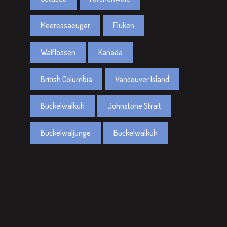
Meeressaeuger
Fluken
Walflossen
Kanada
British Columbia
Vancouver Island
Buckelwalkuh
Johnstone Strait
Buckelwaljunge
Buckelwalkuh