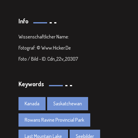
Info
Wissenschaftlicher Name:
Fotograf: © Www.Hicker.de
Foto / Bild - ID: Cdn_22v_20307
Keywords
Kanada
Saskatchewan
Rowans Ravine Provincial Park
Last Mountain Lake
Seebilder