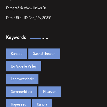
Fotograf: © Www.Hicker.de
Foto / Bild - ID: Cdn_22v_20319
Keywords
Kanada
Saskatchewan
Qu Appelle Valley
Landwirtschaft
Sommerbilder
Pflanzen
Rapeseed
Canola