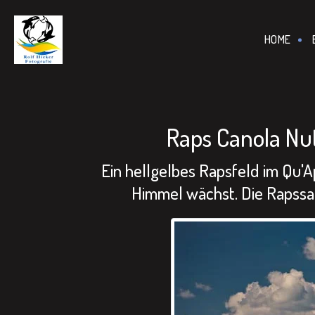
================================================== -->
HOME
Raps Canola Nu
Ein hellgelbes Rapsfeld im Qu'A
Himmel wächst. Die Rapssa