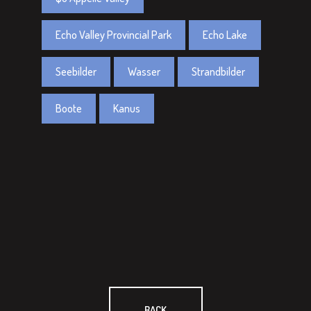
Echo Valley Provincial Park
Echo Lake
Seebilder
Wasser
Strandbilder
Boote
Kanus
BACK