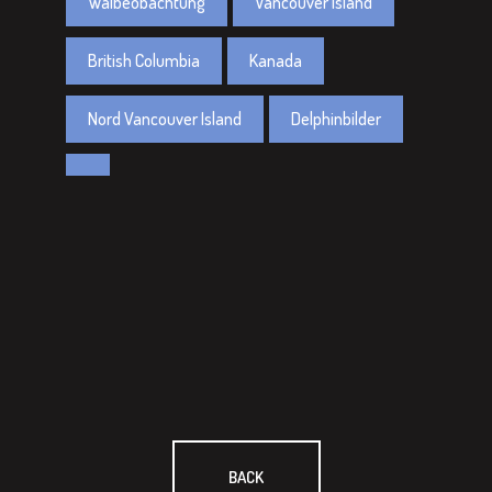
Walbeobachtung
Vancouver Island
British Columbia
Kanada
Nord Vancouver Island
Delphinbilder
BACK