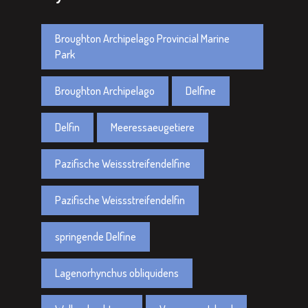
Broughton Archipelago Provincial Marine
Park
Broughton Archipelago
Delfine
Delfin
Meeressaeugetiere
Pazifische Weissstreifendelfine
Pazifische Weissstreifendelfin
springende Delfine
Lagenorhynchus obliquidens