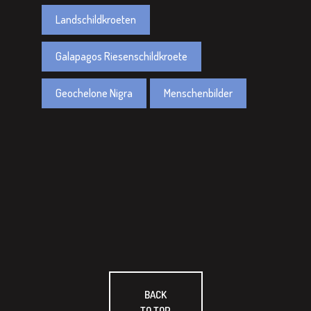
Landschildkroeten
Galapagos Riesenschildkroete
Geochelone Nigra
Menschenbilder
BACK
TO TOP