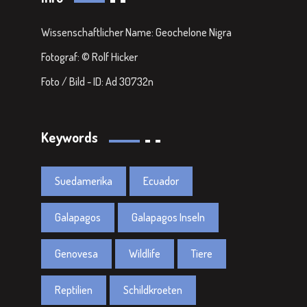
Wissenschaftlicher Name: Geochelone Nigra
Fotograf: © Rolf Hicker
Foto / Bild - ID: Ad 30732n
Keywords
Suedamerika
Ecuador
Galapagos
Galapagos Inseln
Genovesa
Wildlife
Tiere
Reptilien
Schildkroeten