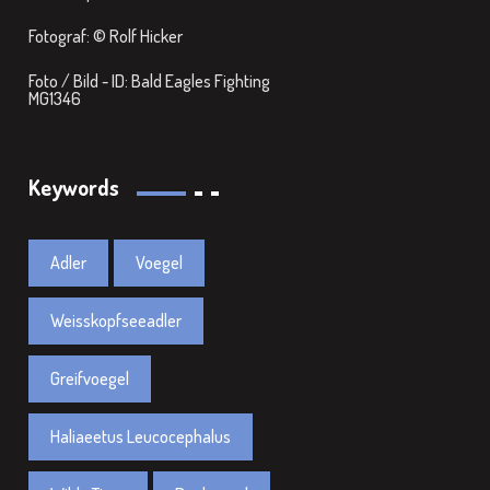
Fotograf: © Rolf Hicker
Foto / Bild - ID: Bald Eagles Fighting
MG1346
Keywords
Adler
Voegel
Weisskopfseeadler
Greifvoegel
Haliaeetus Leucocephalus