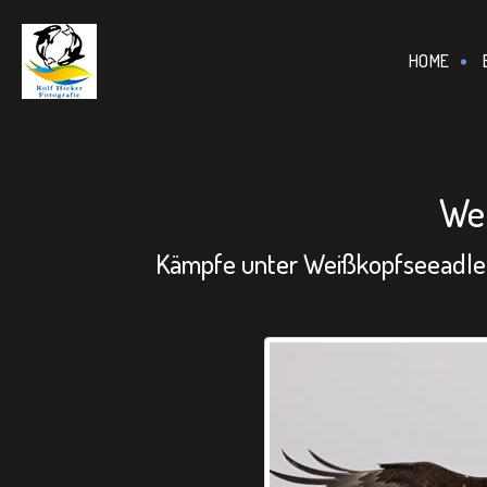
================================================== -->
HOME
We
Kämpfe unter Weißkopfseeadlern