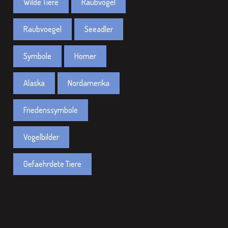
Wilde Tiere
Raubvogel
Raubvoegel
Seeadler
Symbole
Homer
Alaska
Nordamerika
Friedenssymbole
Vogelbilder
Gefaehrdete Tiere