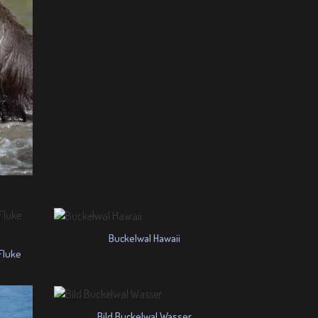
Buckelwal Hawaii
Fluke
Bild Buckelwal Wasser