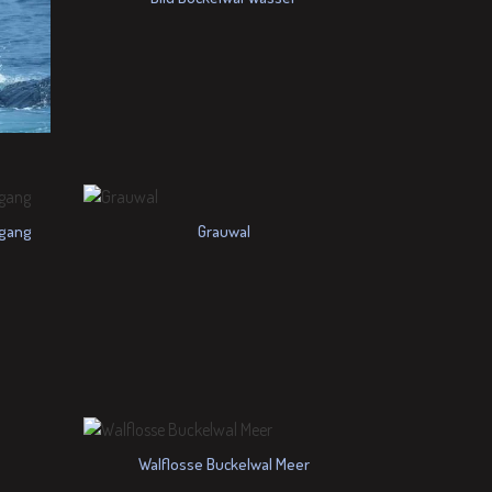
rgang
Grauwal
Walflosse Buckelwal Meer