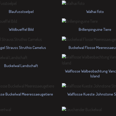
Blaufusstoelpel
Walhai Foto
Wildbueffel Bild
Brillenpinguine Tiere
gel Strauss Struthio Camelus
Buckelwal Flosse Meeressaeu
Buckelwal Landschaft
Walflosse Walbeobachtung Van
Island
sse Buckelwal Meeressaeugetiere
Walflosse Kueste Johnstone St